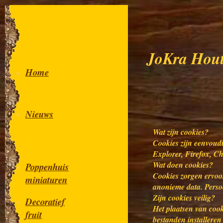
JoKra Hout
Home
Nieuws
Wat zijn cookies?
Cookies zijn eenvoudi
Explorer, Firefox, Chr
Wat doen cookies?
Poppenhuis
Cookies zorgen ervoo
miniaturen
anonieme data. Perso
Zijn cookies veilig?
Decoratief
Het plaatsen van cook
fruit
bestanden installeren