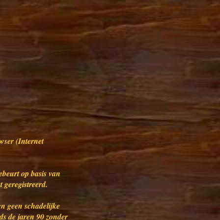
wser (Internet
ebeurt op basis van
 geregistreerd.
en geen schadelijke
nds de jaren 90 zonder