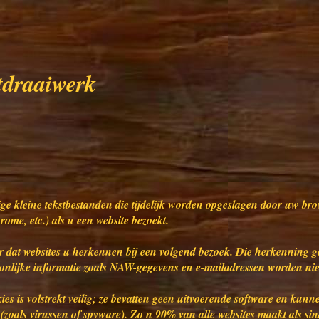
draaiwerk
ge kleine tekstbestanden die tijdelijk worden opgeslagen door uw bro
ome, etc.) als u een website bezoekt.
r dat websites u herkennen bij een volgend bezoek. Die herkenning g
onlijke informatie zoals NAW-gegevens en e-mailadressen worden niet
ies is volstrekt veilig; ze bevatten geen uitvoerende software en kunn
 (zoals virussen of spyware). Zo n 90% van alle websites maakt als si