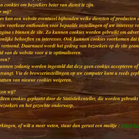
 cookies om bezoekers beter van dienst te zijn.
r mij?
es kan een website eventueel bijhouden welke diensten of producten 
w voorkeur onthouden voor bepaalde instellingen of uw interesse vo
ina s binnen de site. Zo kunnen cookies worden gebruikt om adverte
nlijke behoeften en interesses. Ook kunnen cookies voorkomen dat b
 vertoond. Daarnaast wordt het gedrag van bezoekers op de site gea
id van de website voor u te optimaliseren.
eren?
unnen zodanig worden ingesteld dat deze geen cookies accepteren of
vangt. Via de browserinstellingen op uw computer kunt u reeds gepl
aatsen van nieuwe cookies weigeren.
ken wij?
leen cookies geplaatst door de Statistiekenteller, die worden gebruikt
 bezoekers en het gezochte onderwerp.
kingen, of wilt u meer weten, stuur dan gerust een mailtje :
info@Jo