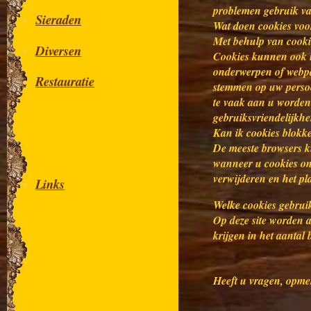
problemen gebruik van
Sieraden
Wat doen cookies voo
Met behulp van cooki
Diversen
Cookies kunnen ook u
onderwerpen of webpag
Restauratie
stemmen op uw persoo
te vaak aan u worden
gebruiksvriendelijkhe
Kan ik cookies blokk
De meeste browsers k
wanneer u cookies ont
verwijderen en het pl
Links
Welke cookies gebrui
Op deze site worden al
krijgen in het aantal
Heeft u vragen, opmer